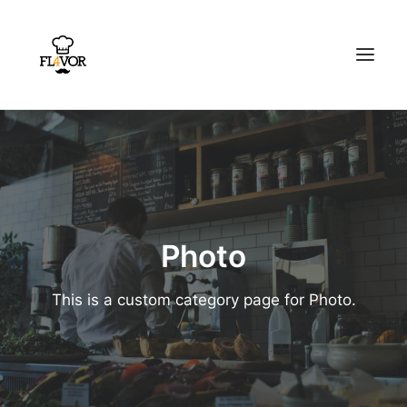
HOME
PODCAST
REZEPTE
Photo
EMPFEHLUNGEN
This is a custom category page for Photo.
ÜBER UNS
Search