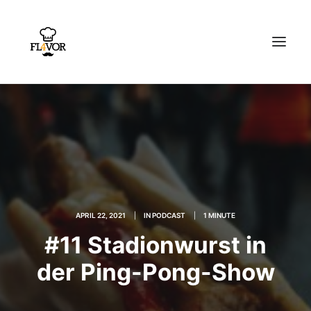
HOME
PODCAST
REZEPTE
EMPFEHLUNGEN
APRIL 22, 2021
|
IN
PODCAST
|
1 MINUTE
#11 Stadionwurst in
ÜBER UNS
der Ping-Pong-Show
Search