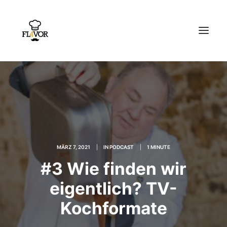
HOME
PODCAST
REZEPTE
MÄRZ 7, 2021
|
IN
PODCAST
|
1 MINUTE
EMPFEHLUNGEN
#3 Wie finden wir
ÜBER UNS
eigentlich? TV-
Search
Kochformate