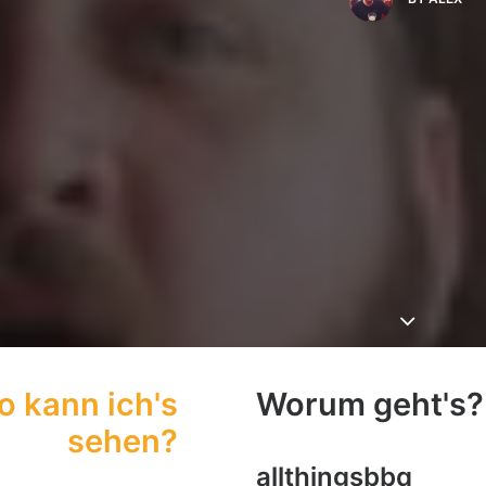
 kann ich's
Worum geht's?
sehen?
allthingsbbq