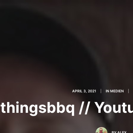
APRIL 3, 2021
|
IN
MEDIEN
|
lthingsbbq // Yout
BY
ALEX