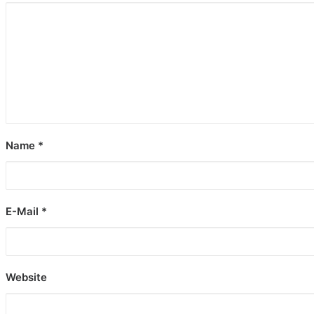
Name
*
ss Kochen // Youtube // Qualitäts-Ösi
Stefan
E-Mail
*
Website