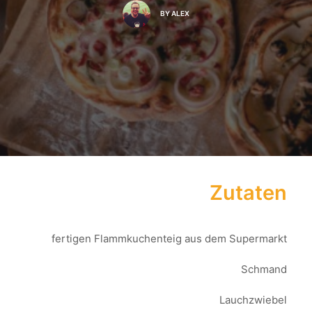
BY
ALEX
Zutaten
fertigen Flammkuchenteig aus dem Supermarkt
Schmand
Lauchzwiebel