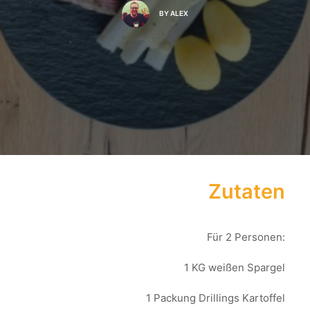
BY
ALEX
Zutaten
Für 2 Personen:
1 KG weißen Spargel
1 Packung Drillings Kartoffel